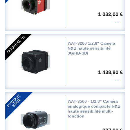
1 032,00 €
NOUVEAUTÉ
WAT-3200 1/2.8" Camera
N&B haute sensibilité
3G/HD-SDI
1 438,80 €
P
R
O
D
U
I
T
S
T
A
R
WAT-3500 - 1/2.8” Caméra
analogique compacte N&B
haute sensibilité multi-
fonction