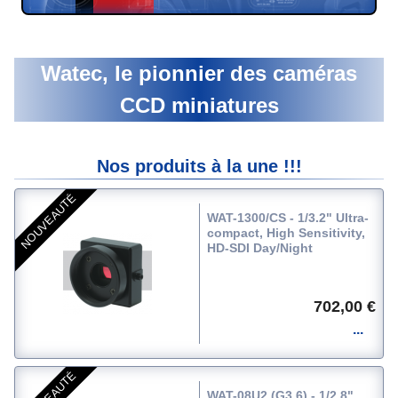
Watec, le pionnier des caméras
CCD miniatures
Nos produits à la une !!!
NOUVEAUTÉ
WAT-1300/CS - 1/3.2" Ultra-
compact, High Sensitivity,
HD-SDI Day/Night
702,00 €
WAT-08U2 (G3.6) - 1/2.8"