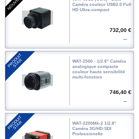
NOUVEAUTÉ
Caméra couleur USB2.0 Full
HD Ultra-compact
732,00 €
P
R
O
D
U
I
T
S
T
A
R
WAT-2500 - 1/2.8” Caméra
analogique compacte
couleur haute sensibilité
multi-fonction
746,40 €
P
R
O
D
U
I
T
S
T
A
R
WAT-2200Mk-2 1/2.8"
Caméra 3G/HD-SDI
Professionelle